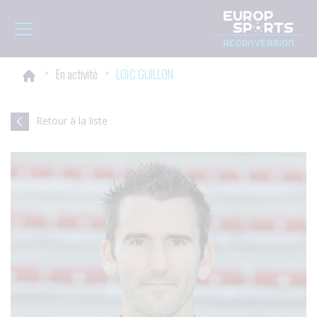
Panneau de gestion des cookies
Toggle navigation
>
En activité
>
LOÏC GUILLON
Retour à la liste