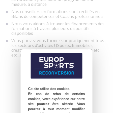
mesure, à distance
Nos conseillers en formations sont certifiés en
Bilans de compétences et Coachs professionnels
Nous vous aidons à trouver les financements des
formations à travers plusieurs dispositifs
disponibles
Vous pouvez vous former sur pratiquement tous
les secteurs d’activités ! (Sports, Immobilier,
création d’entreprise, paysagiste, bien être etc
etc…)
Ce site utilise des cookies.
En cas de refus de certains
cookies, votre expérience sur notre
site pourrait être altérée. Vous
pourrez à tout moment modifier