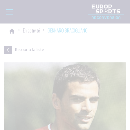
Panneau de gestion des cookies
Toggle navigation
>
En activité
>
GENNARO BRACIGLIANO
Retour à la liste