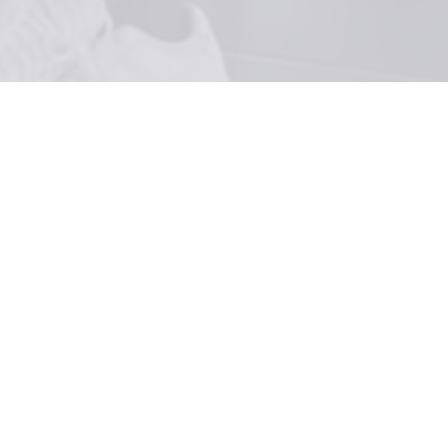
>
Actualités
>
Réunion ESR chez les féminines
Retour à la liste