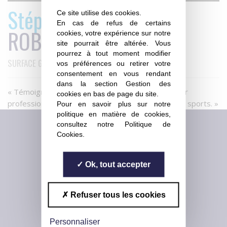
Stéphane
Ce site utilise des cookies.
En cas de refus de certains
ROBINET
cookies, votre expérience sur notre
site pourrait être altérée. Vous
pourrez à tout moment modifier
SURFACE GROUP
vos préférences ou retirer votre
consentement en vous rendant
dans la section Gestion des
« Témoignage de Stéphane ROBINET ancien joueur
cookies en bas de page du site.
professionnel qui est à la tête de plusieurs salle de sports. »
Pour en savoir plus sur notre
politique en matière de cookies,
consultez notre
Politique de
RENCONTREZ-NOUS
Cookies
.
5 rue des Colonnes
75 002 Paris
01 40 39 91 07
Ok, tout accepter
CONTACTEZ-NOUS
Règlement intérieur
Refuser tous les cookies
Conditions Générales de Ventes
Déclaration d'activité : 11782630375
auprès de la sous-préfecture de Rambouillet
Personnaliser