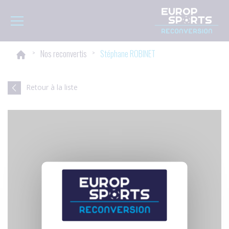
Panneau de gestion des cookies
Toggle navigation
>
Nos reconvertis
>
Stéphane ROBINET
Retour à la liste
YouTube est désactivé.
Autoriser