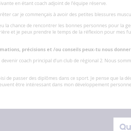
vante en étant coach adjoint de l’équipe réserve.
rêter car je commençais à avoir des petites blessures muscul
 eu la chance de rencontrer les bonnes personnes pour la ges
ière et je peux prendre le temps de la réflexion pour mes fu
rmations, précisions et /ou conseils peux-tu nous donner 
 de devenir coach principal d’un club de régional 2. Nous somm
choisi de passer des diplômes dans ce sport. Je pense que la d
euvent être intéressant dans mon développement personnel