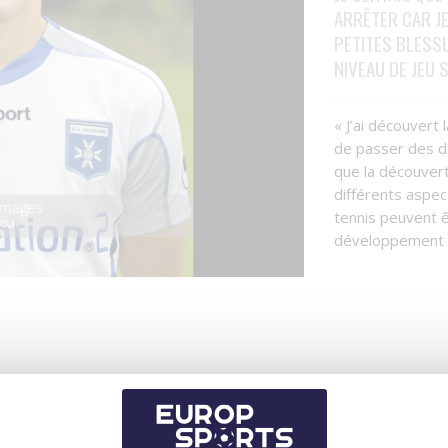
ARRÊTER CAR J
PETITES BLESS
NIVEAU DE JEU 
« J’ai découvert l
de passer des d
que la découvert
différents aspe
tennis peuvent 
développement 