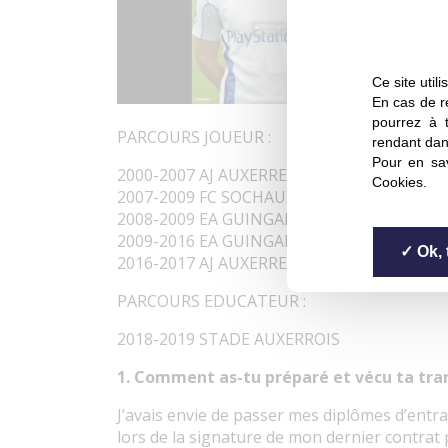
Ce site util
En cas de re
pourrez à 
PARCOURS JOUEUR :
rendant dan
Pour en sav
2000-2007 AJ AUXERRE
Cookies
.
2007-2009 FC SOCHAUX
2008-2009 EA GUINGAMP (PRET)
2009-2016 EA GUINGAMP
Ok, 
2016-2017 AJ AUXERRE
PARCOURS EDUCATEUR :
2018-2019 STADE AUXERROIS
1. Comment as-tu préparé et vécu ta tran
J’avais envie de passer mes diplômes d’entrai
lors de la signature de mon dernier contrat