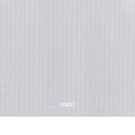
SCROLL
>
Actualités
>
ACADOMIA et ESR